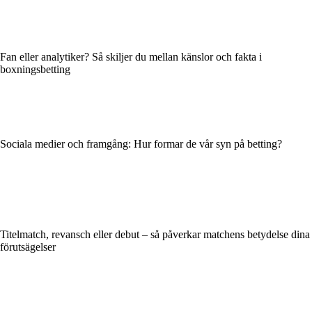
Fan eller analytiker? Så skiljer du mellan känslor och fakta i
boxningsbetting
Sociala medier och framgång: Hur formar de vår syn på betting?
Titelmatch, revansch eller debut – så påverkar matchens betydelse dina
förutsägelser