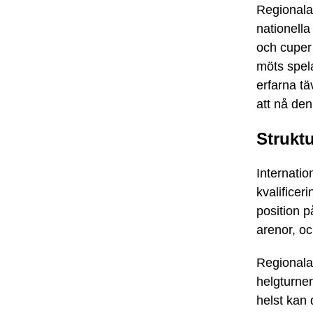
Regionala 
nationell
och cuper
möts spela
erfarna tä
att nå den
Strukt
Internatio
kvalifice
position p
arenor, oc
Regionala 
helgturner
helst kan 