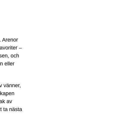
. Arenor
avoriter –
lsen, och
n eller
v vänner,
skapen
mak av
t ta nästa