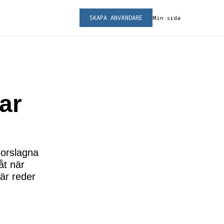
SKAPA ANVÄNDARE
Min sida
ar
torslagna
åt när
Här reder