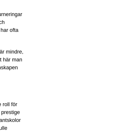
urneringar
och
 har ofta
är mindre,
st här man
enskapen
roll för
 prestige
antskolor
ulle