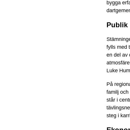
bygga erfa
dartgeme
Publik
Stämningen
fylls med 
en del av 
atmosfäre
Luke Hump
På regiona
familj oc
står i cen
tävlingsne
steg i karr
Ekonom