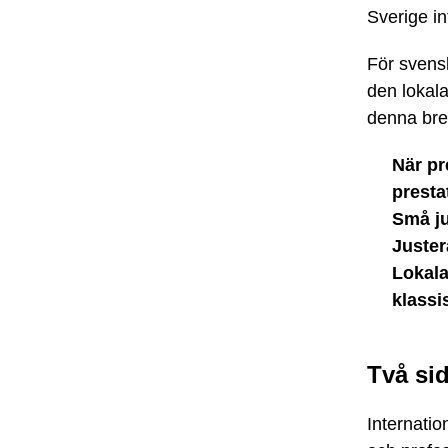
Sverige in
För svensk
den lokala
denna bred
När pr
presta
Små ju
Juster
Lokala
klassi
Två si
Internatio