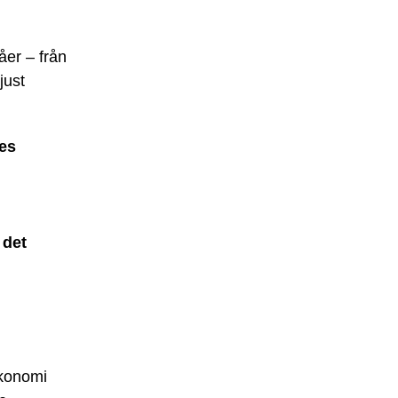
åer – från
just
res
 det
 ekonomi