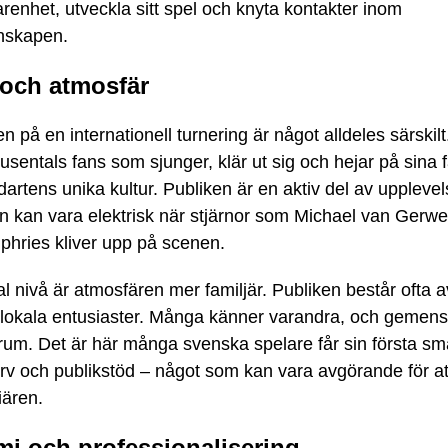
renhet, utveckla sitt spel och knyta kontakter inom
nskapen.
 och atmosfär
 på en internationell turnering är något alldeles särskilt
tusentals fans som sjunger, klär ut sig och hejar på sina f
dartens unika kultur. Publiken är en aktiv del av uppleve
n kan vara elektrisk när stjärnor som Michael van Gerwe
hries kliver upp på scenen.
l nivå är atmosfären mer familjär. Publiken består ofta a
h lokala entusiaster. Många känner varandra, och gemen
trum. Det är här många svenska spelare får sin första s
rv och publikstöd – något som kan vara avgörande för at
iären.
i och professionalisering