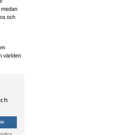
e
m, medan
ära och
som
h världen
och
IG
policy.