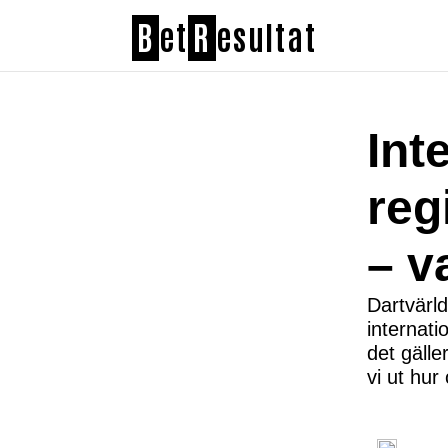
B
et
R
esultat
Int
reg
– v
Dartvärld
internati
det gälle
vi ut hur