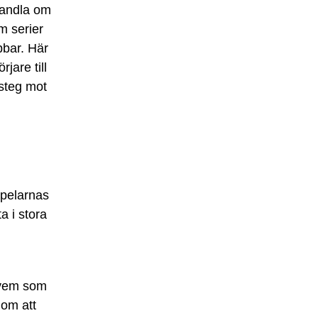
handla om
om serier
bbar. Här
jare till
 steg mot
spelarnas
a i stora
r vem som
 om att