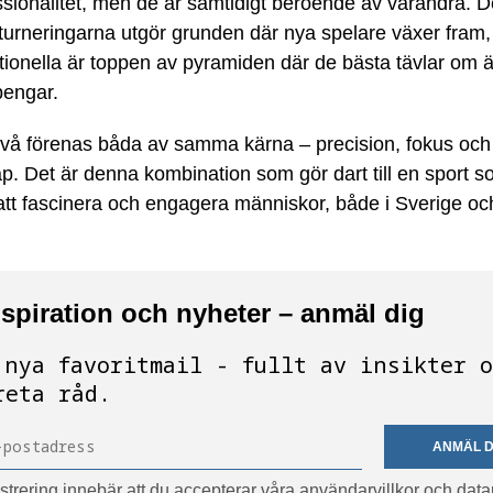
ssionalitet, men de är samtidigt beroende av varandra. D
 turneringarna utgör grunden där nya spelare växer fra
tionella är toppen av pyramiden där de bästa tävlar om 
pengar.
ivå förenas båda av samma kärna – precision, fokus och
. Det är denna kombination som gör dart till en sport 
 att fascinera och engagera människor, både i Sverige oc
nspiration och nyheter – anmäl dig
 nya favoritmail - fullt av insikter 
reta råd.
ANMÄL D
strering innebär att du accepterar våra användarvillkor och data