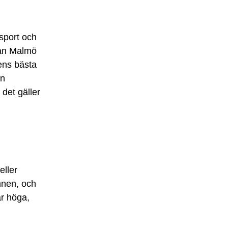
ssport och
från Malmö
dens bästa
an
 det gäller
eller
mnen, och
är höga,