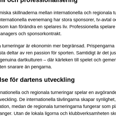
ska skillnaderna mellan internationella och regionala t
Internationella evenemang har stora sponsorer, tv-avtal 
 som kan förändra en spelares liv. Professionella spelare
managers och sponsorkontrakt.
la turneringar är ekonomin mer begränsad. Prispengarna 
sta deltar av ren passion för sporten. Samtidigt är det ju
 genuina dartkulturen – där kärleken till spelet och gem
ften snarare än pengarna.
se för dartens utveckling
nationella och regionala turneringar spelar en avgörande 
veckling. De internationella tävlingarna skapar synlighet,
ration, medan de regionala turneringarna fungerar som pl
langer. Utan de lokala ligorna och klubbverksamheten sk