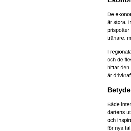
De ekonomi
är stora. 
prispotter
tränare, 
I regiona
och de fle
hittar den
är drivkra
Betydel
Både inter
dartens ut
och inspi
för nya ta