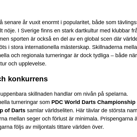
å senare år vuxit enormt i popularitet, både som tävling
t nöje. I Sverige finns en stark dartkultur med klubbar 
, men sporten är också en del av en global scen där värl
ts i stora internationella mästerskap. Skillnaderna mell
nella och regionala turneringar är dock tydliga – både när
ktur och upplevelse.
ch konkurrens
uppenbara skillnaden handlar om nivån på spelarna.
nella turneringar som
PDC World Darts Championship
p of Darts
samlar världseliten. Här tävlar de största na
rna mellan seger och förlust är minimala. Prispengarna 
garna följs av miljontals tittare världen över.