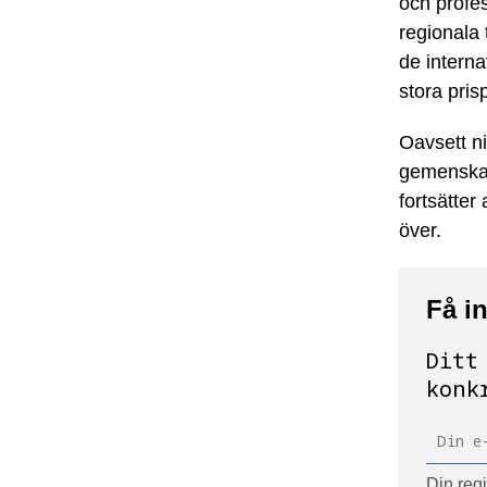
och profe
regionala
de interna
stora pris
Oavsett n
gemenskap
fortsätter
över.
Få i
Ditt
konk
Din regi