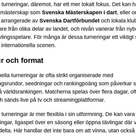
turneringar, däremot, har ett mer lokalt fokus. Det kan 
a mästerskap som
Svenska Mästerskapen i dart
, eller 
 arrangerade av
Svenska Dartförbundet
och lokala klu
re från olika delar av landet, och nivån varierar från nybör
vlingsspelare. För många är dessa turneringar ett viktigt
 internationella scenen.
ur och format
nella turneringar är ofta strikt organiserade med
ringsrundor, seedningar och rankingpoäng som påverkar 
å världsrankingen. Matcherna spelas över flera dagar, oft
h sänds live på tv och streamingplattformar.
turneringar är mer flexibla i sin utformning. De kan vara
ingar, ligaspel över en säsong eller öppna tävlingar dä
delta. Här handlar det inte bara om att vinna, utan också