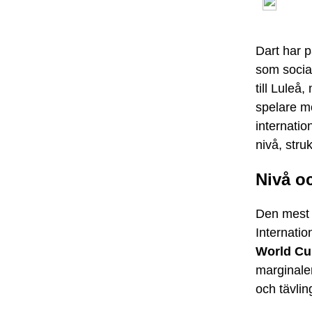
Dart har p
som social
till Luleå
spelare mö
internatio
nivå, stru
Nivå o
Den mest 
Internatio
World Cu
marginale
och tävlin