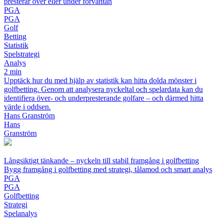
presterar över eller under förväntan
PGA
PGA
Golf
Betting
Statistik
Spelstrategi
Analys
2 min
Upptäck hur du med hjälp av statistik kan hitta dolda mönster i
golfbetting. Genom att analysera nyckeltal och spelardata kan du
identifiera över- och underpresterande golfare – och därmed hitta
värde i oddsen.
Hans Granström
Hans
Granström
Långsiktigt tänkande – nyckeln till stabil framgång i golfbetting
Bygg framgång i golfbetting med strategi, tålamod och smart analys
PGA
PGA
Golfbetting
Strategi
Spelanalys