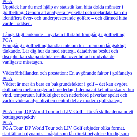
PGA
Upptäck hur du med hjälp av statistik kan hitta dolda mönster i
golfbetting. Genom att analysera nyckeltal och spelardata kan du
identifiera över- och underpresterande golfare – och därmed hitta
värde i oddsen.
Långsiktigt tänkande – nyckeln till stabil framgång i golfbetting
PGA
Framgång i golfbetting handlar inte om tur – utan om långsiktigt
tänkande. Lär dig hur du med strategi, datadrivna beslut och
disciplin kan skapa stabila resultat över tid och undvika de
vanligaste misstagen.
Väderförhållanden och prestation: En avgörande faktor i golfanalys
PGA
Vädret är mer än bara en bakgrundsfaktor i golf – det kan avgöra
skillnaden mellan seger och nederlag. I denna artikel utforskar vi hur
vind, temperatur, luftfuktighet och nederbörd påverkar spelet och
varför väderanalys blivit en central del av modern golfstrategi.
PGA Tour, DP World Tour och LIV Golf – förstå skillnaderna ur ett
bettingperspektiv
PGA
PGA Tour, DP World Tour och LIV Golf erbjuder olika format,
startfält och dynamik – något som får direkt betydelse för dig som