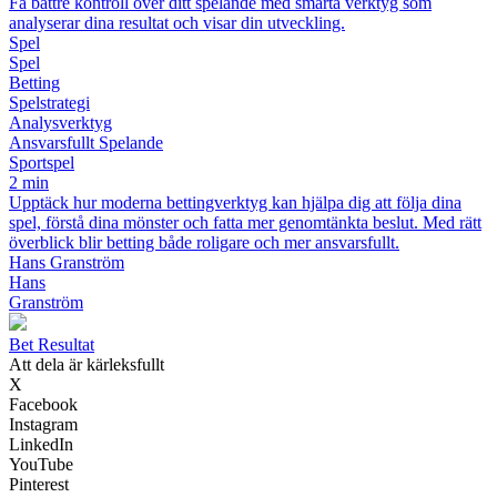
Få bättre kontroll över ditt spelande med smarta verktyg som
analyserar dina resultat och visar din utveckling.
Spel
Spel
Betting
Spelstrategi
Analysverktyg
Ansvarsfullt Spelande
Sportspel
2 min
Upptäck hur moderna bettingverktyg kan hjälpa dig att följa dina
spel, förstå dina mönster och fatta mer genomtänkta beslut. Med rätt
överblick blir betting både roligare och mer ansvarsfullt.
Hans Granström
Hans
Granström
B
et
R
esultat
Att dela är kärleksfullt
X
Facebook
Instagram
LinkedIn
YouTube
Pinterest