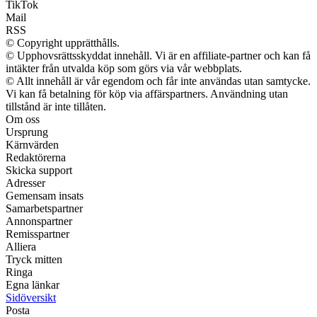
TikTok
Mail
RSS
© Copyright upprätthålls.
© Upphovsrättsskyddat innehåll. Vi är en affiliate-partner och kan få
intäkter från utvalda köp som görs via vår webbplats.
© Allt innehåll är vår egendom och får inte användas utan samtycke.
Vi kan få betalning för köp via affärspartners. Användning utan
tillstånd är inte tillåten.
Om oss
Ursprung
Kärnvärden
Redaktörerna
Skicka support
Adresser
Gemensam insats
Samarbetspartner
Annonspartner
Remisspartner
Alliera
Tryck mitten
Ringa
Egna länkar
Sidöversikt
Posta