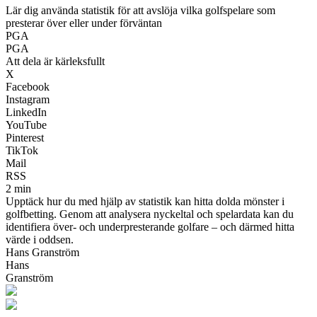
Lär dig använda statistik för att avslöja vilka golfspelare som
presterar över eller under förväntan
PGA
PGA
Att dela är kärleksfullt
X
Facebook
Instagram
LinkedIn
YouTube
Pinterest
TikTok
Mail
RSS
2 min
Upptäck hur du med hjälp av statistik kan hitta dolda mönster i
golfbetting. Genom att analysera nyckeltal och spelardata kan du
identifiera över- och underpresterande golfare – och därmed hitta
värde i oddsen.
Hans Granström
Hans
Granström