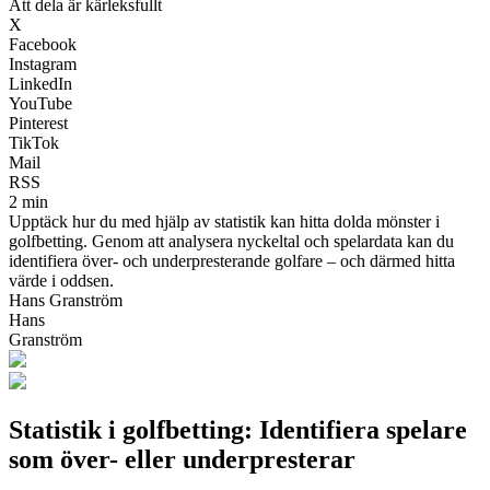
Att dela är kärleksfullt
X
Facebook
Instagram
LinkedIn
YouTube
Pinterest
TikTok
Mail
RSS
2 min
Upptäck hur du med hjälp av statistik kan hitta dolda mönster i
golfbetting. Genom att analysera nyckeltal och spelardata kan du
identifiera över- och underpresterande golfare – och därmed hitta
värde i oddsen.
Hans Granström
Hans
Granström
Statistik i golfbetting: Identifiera spelare
som över- eller underpresterar